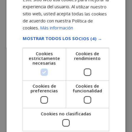
experiencia del usuario. Al utilizar nuestro
sitio web, usted acepta todas las cookies
de acuerdo con nuestra Política de
cookies.
Más información
MOSTRAR TODOS LOS SOCIOS
(4) →
Máster en Enología, Sommelier y Cata de Vinos
-Incluye Pack de Cata de Vinos-
Cookies
Cookies de
estrictamente
rendimiento
El
El
1.980,00
€
495,00
€
necesarias
precio
precio
original
actual
era:
es:
Cookies de
Cookies de
1.980,00€.
495,00€.
preferencias
funcionalidad
Cookies no clasificadas