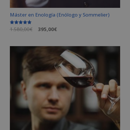
Máster en Enología (Enólogo y Sommelier)
El
El
1.580,00
€
395,00
€
Valorado
con
precio
precio
5.00
de 5
original
actual
era:
es:
1.580,00€.
395,00€.