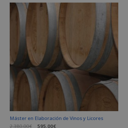
era:
es:
1.520,00€.
380,00€.
Máster en Elaboración de Vinos y Licores
El
El
2.380,00
€
595,00
€