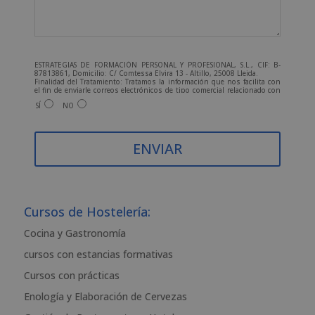
ESTRATEGIAS DE FORMACIÓN PERSONAL Y PROFESIONAL, S.L., CIF: B-
87813861, Domicilio: C/ Comtessa Elvira 13 - Altillo, 25008 Lleida.
Finalidad del Tratamiento: Tratamos la información que nos facilita con
el fin de enviarle correos electrónicos de tipo comercial relacionado con
los productos ofrecidos y otros tipo de productos que fueran de su
SÍ
NO
interés.
Legitimación del tratamiento: Consentimiento del interesado.
Derechos: Puede ejercitar sus derechos identificándose
suficientemente, dirigiéndose a la dirección admin@grupoesneca.com.
Para más información consulte nuestra Política de Privacidad.
Desea recibir información comercial (vía telefónica y/o email):
A
l
t
Cursos de Hostelería:
e
Cocina y Gastronomía
r
cursos con estancias formativas
n
a
Cursos con prácticas
t
Enología y Elaboración de Cervezas
i