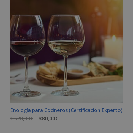
Enología para Cocineros (Certificación Experto)
El
El
1.520,00
€
380,00
€
precio
precio
original
actual