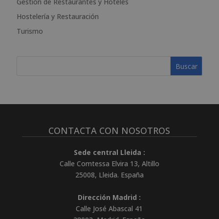
Gestión de Restaurantes y Hoteles
v
e
Hostelería y Restauración
:
Turismo
CONTACTA CON NOSOTROS
Sede central Lleida :
Calle Comtessa Elvira 13, Altillo
25008
,
Lleida
.
España
Dirección Madrid :
Calle José Abascal 41