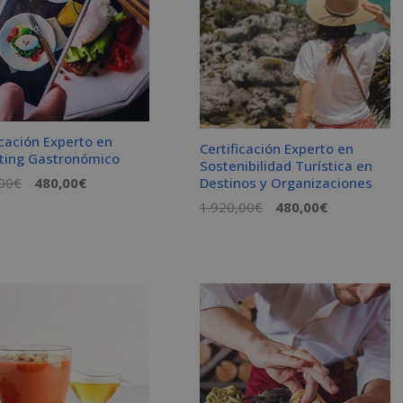
icación Experto en
Certificación Experto en
ting Gastronómico
Sostenibilidad Turística en
El
El
00
€
480,00
€
Destinos y Organizaciones
precio
precio
El
El
1.920,00
€
480,00
€
original
actual
precio
precio
era:
es:
original
actual
1.920,00€.
480,00€.
era:
es:
1.920,00€.
480,00€.