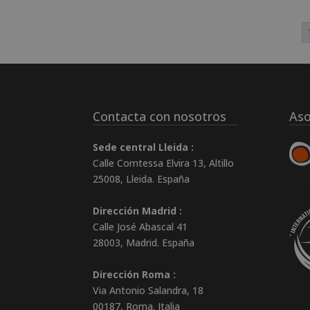
original
actual
era:
es:
1.520,00€.
380,00€.
Contacta con nosotros
Aso
Sede central Lleida :
Calle Comtessa Elvira 13, Altillo
25008
,
Lleida
.
España
Dirección Madrid :
Calle José Abascal 41
28003
,
Madrid
.
España
Dirección Roma :
Via Antonio Salandra, 18
00187, Roma. Italia