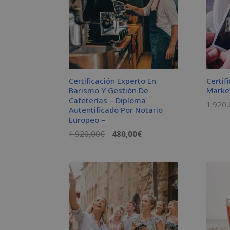
Certificación Experto En
Certif
Barismo Y Gestión De
Marke
Cafeterías – Diploma
1.920,
Autentificado Por Notario
Europeo –
El
El
1.920,00
€
480,00
€
precio
precio
original
actual
era:
es:
1.920,00€.
480,00€.