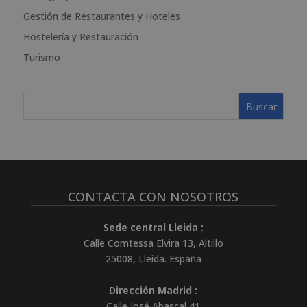
i
Gestión de Restaurantes y Hoteles
v
e
Hostelería y Restauración
:
Turismo
CONTACTA CON NOSOTROS
Sede central Lleida :
Calle Comtessa Elvira 13, Altillo
25008
,
Lleida
.
España
Dirección Madrid :
Calle José Abascal 41