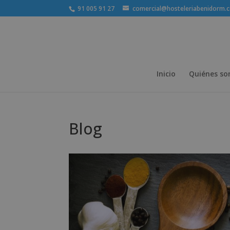
91 005 91 27
comercial@hosteleriabenidorm.
Inicio
Quiénes s
Blog