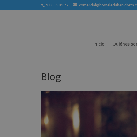
91 005 91 27
comercial@hosteleriabenidorm.
Inicio
Quiénes s
Blog