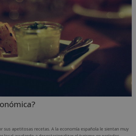
ronómica?
r sus apetitosas recetas. A la economía española le sientan muy
r local ayudando a desestacionalizar el turismo en períodos