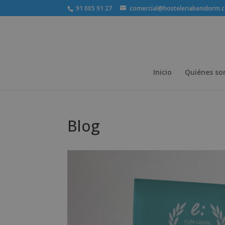
91 005 91 27
comercial@hosteleriabenidorm.
Inicio
Quiénes s
Blog