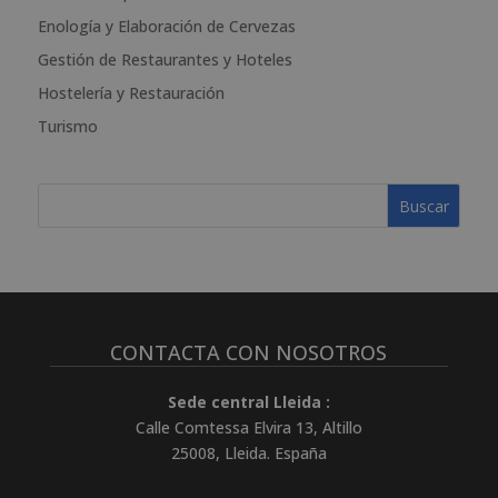
t
Enología y Elaboración de Cervezas
i
Gestión de Restaurantes y Hoteles
v
e
Hostelería y Restauración
:
Turismo
CONTACTA CON NOSOTROS
Sede central Lleida :
Calle Comtessa Elvira 13, Altillo
25008
,
Lleida
.
España