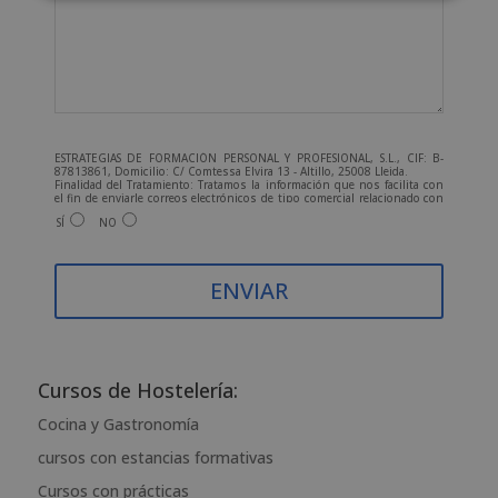
ESTRATEGIAS DE FORMACIÓN PERSONAL Y PROFESIONAL, S.L., CIF: B-
87813861, Domicilio: C/ Comtessa Elvira 13 - Altillo, 25008 Lleida.
Finalidad del Tratamiento: Tratamos la información que nos facilita con
el fin de enviarle correos electrónicos de tipo comercial relacionado con
los productos ofrecidos y otros tipo de productos que fueran de su
SÍ
NO
interés.
Legitimación del tratamiento: Consentimiento del interesado.
Derechos: Puede ejercitar sus derechos identificándose
suficientemente, dirigiéndose a la dirección admin@grupoesneca.com.
Para más información consulte nuestra Política de Privacidad.
Desea recibir información comercial (vía telefónica y/o email):
A
l
t
Cursos de Hostelería:
e
Cocina y Gastronomía
r
cursos con estancias formativas
n
a
Cursos con prácticas