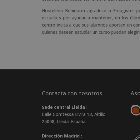
Hostelería Benidorm agradece a Emagister por
escuela y por ayudar a mantener, en los últim
centro incita a que sus alumnos aporten un co
quienes deseen estudiar un curso puedan elegir
Contacta con nosotros
Aso
Sede central Lleida :
Calle Comtessa Elvira 13, Altillo
25008
,
Lleida
.
España
Dirección Madrid :