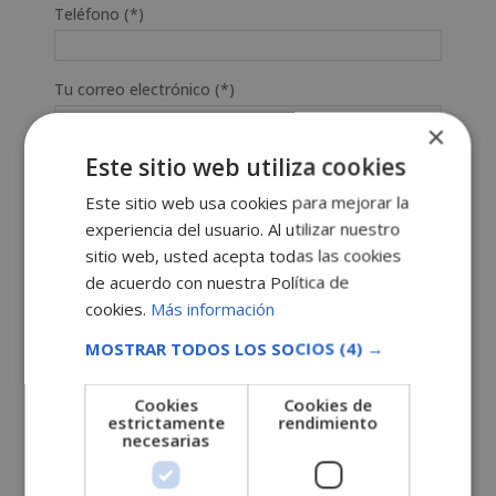
Teléfono (*)
Tu correo electrónico (*)
×
Este sitio web utiliza cookies
Indícanos en qué curso estás interesado (*)
Este sitio web usa cookies para mejorar la
experiencia del usuario. Al utilizar nuestro
Mensaje
sitio web, usted acepta todas las cookies
de acuerdo con nuestra Política de
cookies.
Más información
MOSTRAR TODOS LOS SOCIOS
(4) →
Cookies
Cookies de
estrictamente
rendimiento
necesarias