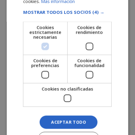
cookies.
Más información
a
matricula@grupoesneca.com
. Recordad de poner en
MOSTRAR TODOS LOS SOCIOS
(4) →
el asunto la oferta en la que estáis interesados.
¡Mucha suerte!
Cookies
Cookies de
estrictamente
rendimiento
necesarias
SOLICITA MÁS INFORMACIÓN
Cookies de
Cookies de
preferencias
funcionalidad
Nombre (*)
Apellidos (*)
Cookies no clasificadas
Teléfono (*)
ACEPTAR TODO
Tu correo electrónico (*)