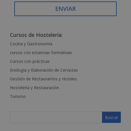
suficientemente, dirigiéndose a la dirección admin@grupoesneca.com.
Para más información consulte nuestra Política de Privacidad.
Desea recibir información comercial (vía telefónica y/o email):
A
l
t
Cursos de Hostelería:
e
Cocina y Gastronomía
r
cursos con estancias formativas
n
a
Cursos con prácticas
t
Enología y Elaboración de Cervezas
i
Gestión de Restaurantes y Hoteles
v
e
Hostelería y Restauración
:
Turismo