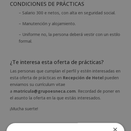
CONDICIONES DE PRÁCTICAS
– Salario 300 e netos, con alta en seguridad social.
– Manutención y alojamiento.
– Uniforme no, la persona deberá vestir con un estilo
formal.
¿Te interesa esta oferta de prácticas?
Las personas que cumplan el perfil y estén interesadas en
esta oferta de prácticas en
Recepción de Hotel
pueden
enviarnos su currículum vitae
a
matricula@grupoesneca.com
. Recordad de poner en
el asunto la oferta en la que estáis interesados.
¡Mucha suerte!
×