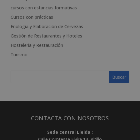
r
cursos con estancias formativas
n
a
Cursos con prácticas
t
Enología y Elaboración de Cervezas
i
Gestión de Restaurantes y Hoteles
v
e
Hostelería y Restauración
:
Turismo
CONTACTA CON NOSOTROS
Sede central Lleida :
Calle Comtessa Elvira 13, Altillo