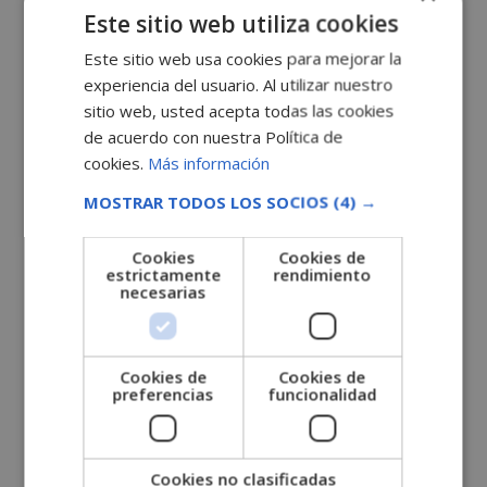
Este sitio web utiliza cookies
SOLICITA MÁS INFORMACIÓN
Este sitio web usa cookies para mejorar la
Nombre (*)
experiencia del usuario. Al utilizar nuestro
sitio web, usted acepta todas las cookies
de acuerdo con nuestra Política de
Apellidos (*)
cookies.
Más información
MOSTRAR TODOS LOS SOCIOS
(4) →
Teléfono (*)
Cookies
Cookies de
estrictamente
rendimiento
necesarias
Tu correo electrónico (*)
Indícanos en qué curso estás interesado (*)
Cookies de
Cookies de
preferencias
funcionalidad
Mensaje
Cookies no clasificadas