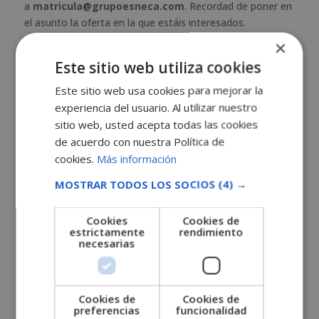
a
matricula@grupoesneca.com
. Recordad de poner en
el asunto la oferta en la que estáis interesados.
×
¡Mucha suerte!
Este sitio web utiliza cookies
Este sitio web usa cookies para mejorar la
experiencia del usuario. Al utilizar nuestro
SOLICITA MÁS INFORMACIÓN
sitio web, usted acepta todas las cookies
de acuerdo con nuestra Política de
Nombre (*)
cookies.
Más información
MOSTRAR TODOS LOS SOCIOS
(4) →
Apellidos (*)
Cookies
Cookies de
estrictamente
rendimiento
necesarias
Teléfono (*)
Tu correo electrónico (*)
Cookies de
Cookies de
preferencias
funcionalidad