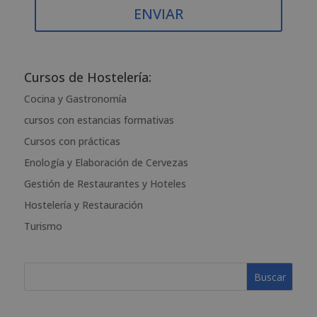
Para más información consulte nuestra Política de Privacidad.
Desea recibir información comercial (vía telefónica y/o email):
A
l
t
Cursos de Hostelería:
e
Cocina y Gastronomía
r
cursos con estancias formativas
n
a
Cursos con prácticas
t
Enología y Elaboración de Cervezas
i
Gestión de Restaurantes y Hoteles
v
e
Hostelería y Restauración
:
Turismo